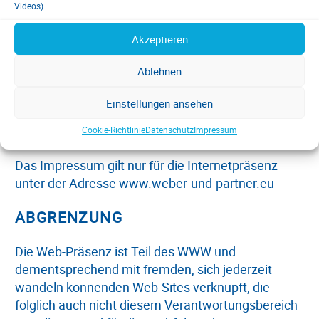
werden Inhalte Dritter als solche gekennzeichnet.
Videos).
Sollten Sie trotzdem auf eine
Akzeptieren
Urheberrechtsverletzung aufmerksam werden,
bitten wir um einen entsprechenden Hinweis. Bei
Ablehnen
Bekanntwerden von Rechtsverletzungen werden
wir derartige Inhalte umgehend entfernen.
Einstellungen ansehen
VERANTWORTUNGSBEREICH
Cookie-Richtlinie
Datenschutz
Impressum
Das Impressum gilt nur für die Internetpräsenz
unter der Adresse www.weber-und-partner.eu
ABGRENZUNG
Die Web-Präsenz ist Teil des WWW und
dementsprechend mit fremden, sich jederzeit
wandeln könnenden Web-Sites verknüpft, die
folglich auch nicht diesem Verantwortungsbereich