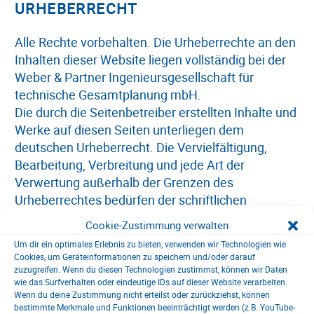
URHEBERRECHT
Alle Rechte vorbehalten. Die Urheberrechte an den
Inhalten dieser Website liegen vollständig bei der
Weber & Partner Ingenieursgesellschaft für
technische Gesamtplanung mbH.
Die durch die Seitenbetreiber erstellten Inhalte und
Werke auf diesen Seiten unterliegen dem
deutschen Urheberrecht. Die Vervielfältigung,
Bearbeitung, Verbreitung und jede Art der
Verwertung außerhalb der Grenzen des
Urheberrechtes bedürfen der schriftlichen
Zustimmung des jeweiligen Autors bzw. Erstellers.
Cookie-Zustimmung verwalten
Downloads und Kopien dieser Seite sind nur für
Um dir ein optimales Erlebnis zu bieten, verwenden wir Technologien wie
den privaten, nicht kommerziellen Gebrauch
Cookies, um Geräteinformationen zu speichern und/oder darauf
gestattet. Soweit die Inhalte auf dieser Seite nicht
zuzugreifen. Wenn du diesen Technologien zustimmst, können wir Daten
wie das Surfverhalten oder eindeutige IDs auf dieser Website verarbeiten.
vom Betreiber erstellt wurden, werden die
Wenn du deine Zustimmung nicht erteilst oder zurückziehst, können
Urheberrechte Dritter beachtet. Insbesondere
bestimmte Merkmale und Funktionen beeinträchtigt werden (z.B. YouTube-