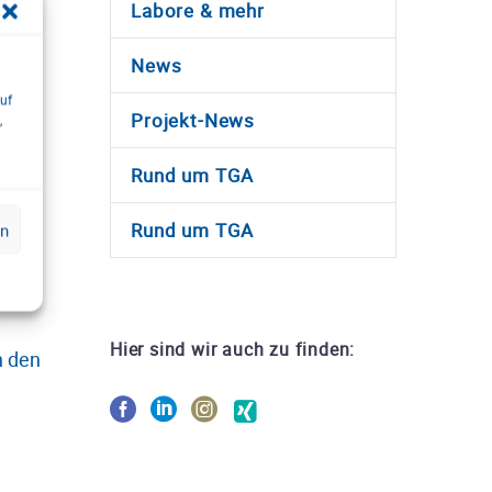
Labore & mehr
News
uf
Projekt-News
,
ieb
Rund um TGA
f
Rund um TGA
en
tatt.
Hier sind wir auch zu finden:
n den