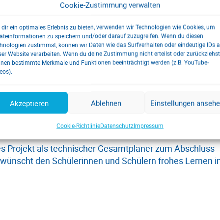
Cookie-Zustimmung verwalten
aufenden Betrieb
dir ein optimales Erlebnis zu bieten, verwenden wir Technologien wie Cookies, um
äteinformationen zu speichern und/oder darauf zuzugreifen. Wenn du diesen
hnologien zustimmst, können wir Daten wie das Surfverhalten oder eindeutige IDs a
chs Wochen im laufenden Betrieb. Während der
ser Website verarbeiten. Wenn du deine Zustimmung nicht erteilst oder zurückziehst
nen bestimmte Merkmale und Funktionen beeinträchtigt werden (z.B. YouTube-
 des Gebäudes weiterhin in Nutzung und der Schulbetr
eos).
forderung bestand darin, alle Gewerke (mehr als zehn
ig zu koordinieren, ohne dass Behinderungen im Bauablau
Akzeptieren
Ablehnen
Einstellungen anseh
 der sehr eng getaktete Zeitplan eingehalten wird.
die Einweihungsfeier der sanierten Räumlichkeiten fand s
Cookie-Richtlinie
Datenschutz
Impressum
eres Projekt als technischer Gesamtplaner zum Abschluss
ünscht den Schülerinnen und Schülern frohes Lernen i