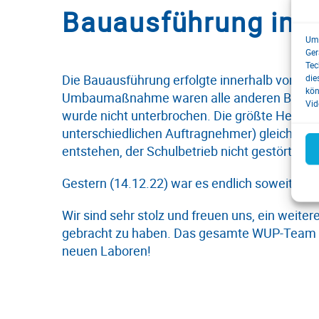
Bauausführung im l
Um 
Ger
Tec
Die Bauausführung erfolgte innerhalb von se
die
kön
Umbaumaßnahme waren alle anderen Bereiche
Vid
wurde nicht unterbrochen. Die größte Heraus
unterschiedlichen Auftragnehmer) gleichzeit
entstehen, der Schulbetrieb nicht gestört und
Gestern (14.12.22) war es endlich soweit und 
Wir sind sehr stolz und freuen uns, ein weit
gebracht zu haben. Das gesamte WUP-Team w
neuen Laboren!