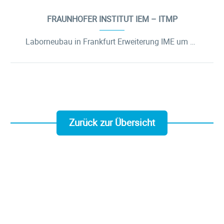
FRAUNHOFER INSTITUT IEM – ITMP
Laborneubau in Frankfurt Erweiterung IME um das Institut für Translationale Medizin und Pharmakologie ITMP
Zurück zur Übersicht